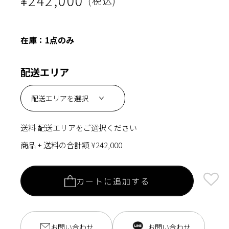
通
¥242,000
(税込)
ア
ア
(1)
(2)
常
を
を
価
在庫：1点のみ
開
開
格
く
く
配送エリア
送料
配送エリアをご選択ください
商品 + 送料の合計額
¥242,000
カートに追加する
お問い合わせ
お問い合わせ