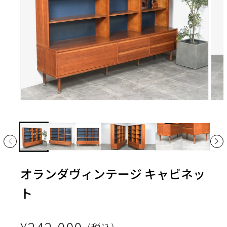
モ
モ
ー
ー
ダ
ダ
ル
ル
で
で
オランダヴィンテージ キャビネッ
メ
メ
ト
デ
デ
ィ
ィ